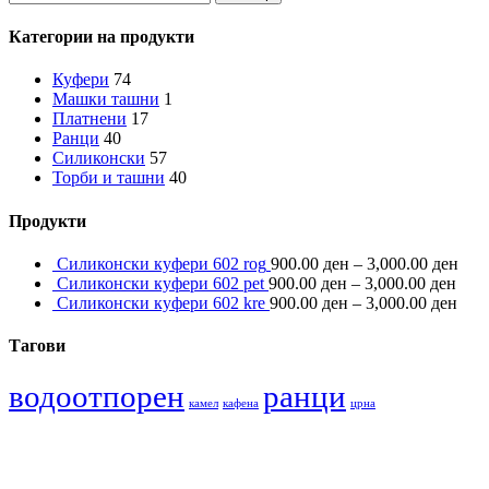
Категории на продукти
Куфери
74
Машки ташни
1
Платнени
17
Ранци
40
Силиконски
57
Торби и ташни
40
Продукти
Силиконски куфери 602 rog
900.00
ден
–
3,000.00
ден
Силиконски куфери 602 pet
900.00
ден
–
3,000.00
ден
Силиконски куфери 602 kre
900.00
ден
–
3,000.00
ден
Тагови
водоотпорен
ранци
камел
кафена
црна