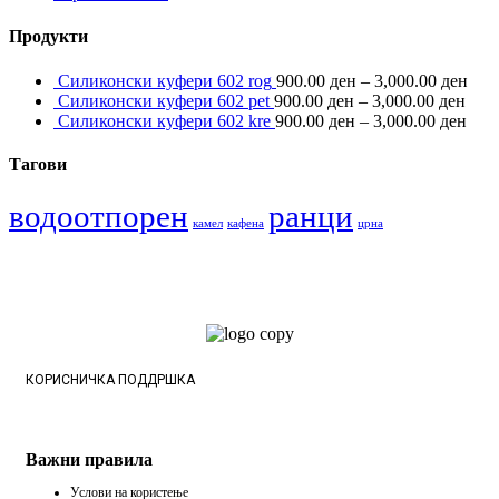
Продукти
Силиконски куфери 602 rog
900.00
ден
–
3,000.00
ден
Силиконски куфери 602 pet
900.00
ден
–
3,000.00
ден
Силиконски куфери 602 kre
900.00
ден
–
3,000.00
ден
Тагови
водоотпорен
ранци
камел
кафена
црна
КОРИСНИЧКА ПОДДРШКА
Важни правила
Услови на користење