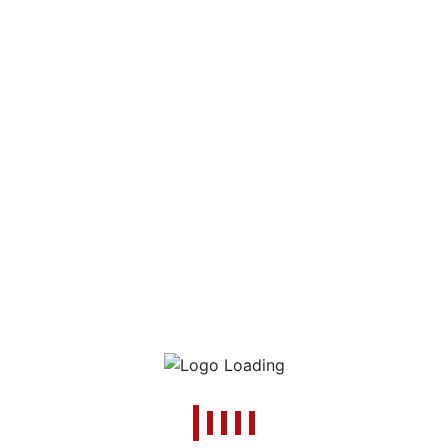
е совпаѓаат на вашиот
Категории на про
Куфери
74
Машки ташни
1
Платнени
17
Ранци
40
Силиконски
57