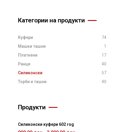
Категории на продукти
Куфери
74
Машки ташни
1
Платнени
17
Ранци
40
Силиконски
57
Торби и ташни
40
Продукти
Силиконски куфери 602 rog