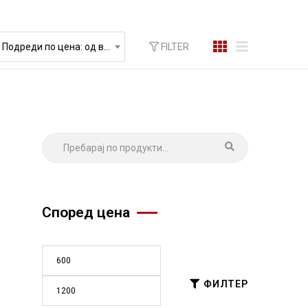
FILTER
Подреди по цена: од висока према ниска
Според цена
ФИЛТЕР