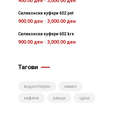
900.00
ден
3,000.00
ден
–
Силиконски куфери 602 pet
900.00
ден
3,000.00
ден
–
Силиконски куфери 602 kre
900.00
ден
3,000.00
ден
–
Тагови
водоотпорен
камел
кафена
ранци
црна