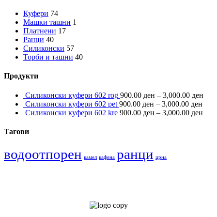
Куфери
74
Машки ташни
1
Платнени
17
Ранци
40
Силиконски
57
Торби и ташни
40
Продукти
Силиконски куфери 602 rog
900.00
ден
–
3,000.00
ден
Силиконски куфери 602 pet
900.00
ден
–
3,000.00
ден
Силиконски куфери 602 kre
900.00
ден
–
3,000.00
ден
Тагови
водоотпорен
ранци
камел
кафена
црна