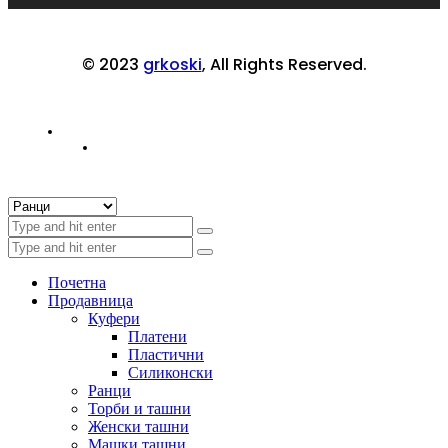
© 2023
grkoski
, All Rights Reserved.
Почетна
Продавница
Куфери
Платени
Пластични
Силиконски
Ранци
Торби и ташни
Женски ташни
Машки ташни