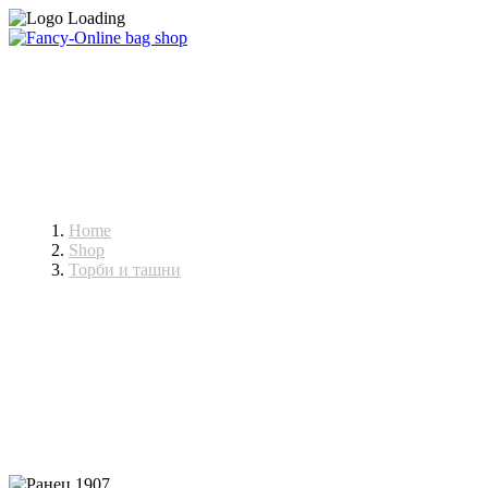
Ранци
Home
Shop
Торби и ташни
Ранци