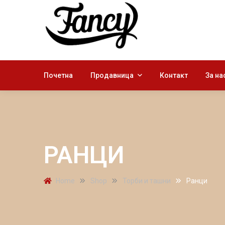
Почетна
Продавница
Контакт
За на
РАНЦИ
Home
Shop
Торби и ташни
Ранци