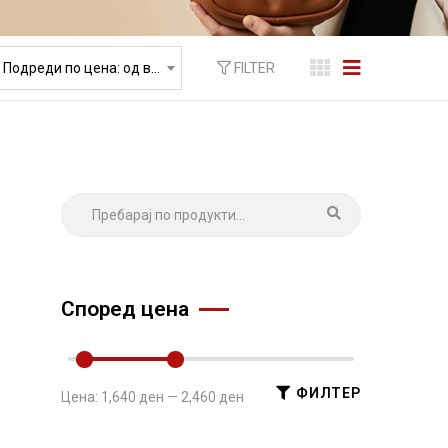
FILTER
Подреди по цена: од висока према ниска
Според цена
ФИЛТЕР
Цена:
1,640 ден
—
2,460 ден