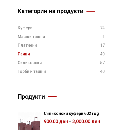
Категории на продукти
Куфери
74
Машки ташни
1
Платнени
17
Ранци
40
Силиконски
57
Торби и ташни
40
Продукти
Силиконски куфери 602 rog
900.00
ден
3,000.00
ден
–