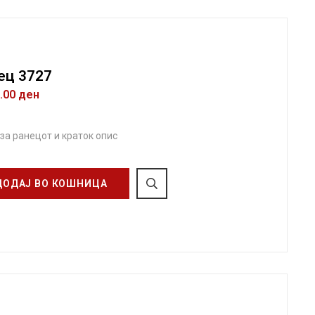
ец 3727
0.00
ден
 за ранецот и краток опис
ДОДАЈ ВО КОШНИЦА