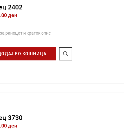
ец 2402
0.00
ден
 за ранецот и краток опис
ДОДАЈ ВО КОШНИЦА
ец 3730
0.00
ден