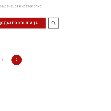
 за ранецот и краток опис
ДОДАЈ ВО КОШНИЦА
1
2