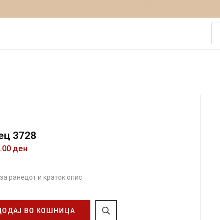
ец 3728
0.00
ден
 за ранецот и краток опис
ДОДАЈ ВО КОШНИЦА