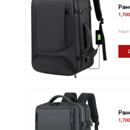
Ран
1,70
Текст
Ран
1,70