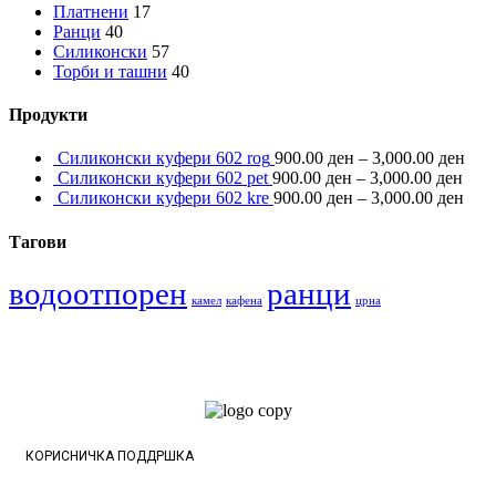
Платнени
17
Ранци
40
Силиконски
57
Торби и ташни
40
Продукти
Силиконски куфери 602 rog
900.00
ден
–
3,000.00
ден
Силиконски куфери 602 pet
900.00
ден
–
3,000.00
ден
Силиконски куфери 602 kre
900.00
ден
–
3,000.00
ден
Тагови
водоотпорен
ранци
камел
кафена
црна
КОРИСНИЧКА ПОДДРШКА