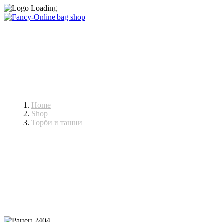
Ранци
Home
Shop
Торби и ташни
Ранци