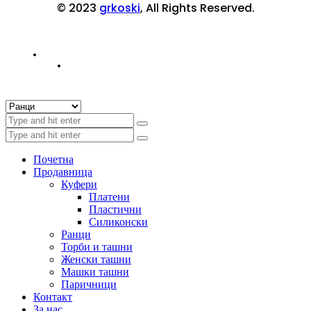
© 2023
grkoski
, All Rights Reserved.
Почетна
Продавница
Куфери
Платени
Пластични
Силиконски
Ранци
Торби и ташни
Женски ташни
Машки ташни
Паричници
Контакт
За нас