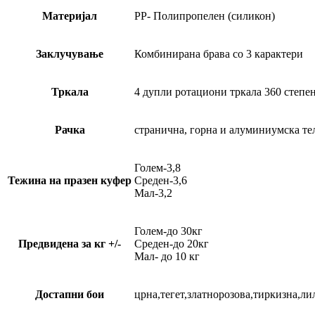
Материјал
PP- Полипропелен (силикон)
Заклучување
Комбинирана брава со 3 карактери
Тркала
4 дупли ротациони тркала 360 степе
Рачка
странична, горна и алуминиумска те
Голем-3,8
Тежина на празен куфер
Среден-3,6
Мал-3,2
Голем-до 30кг
Предвидена за кг +/-
Среден-до 20кг
Мал- до 10 кг
Достапни бои
црна,тегет,златнорозова,тиркизна,ли