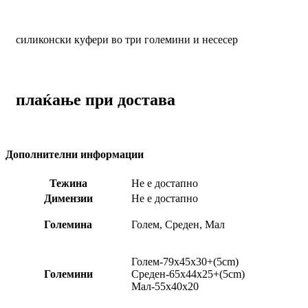
силиконски куфери во три големини и несесер
плаќање при достава
Дополнителни информации
Тежина
Не е достапно
Димензии
Не е достапно
Големина
Голем, Среден, Мал
Голем-79х45х30+(5cm)
Големини
Среден-65х44х25+(5cm)
Мал-55х40х20