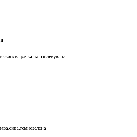
ни
лескопска рачка на извлекување
лава,сива,темнозелена