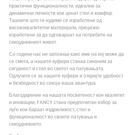
практични функционалности, идеални за
динамични личности кои ценат стил и комфор.
Ташните што ги нудиме се изработени од
висококвалитетни материјали, прецизно
изработени за да одговараат на потребите на
секојдневниот живот.
Со години нас ни запознаа како име на кој може да
се смета, а нашите куфери станаа синоним за
сигурност и стил во светот на патувањата.
Одлучете се за нашите куфери и откријте удобност
и безбедност во секоја ваша авантура.
Благодарение на нашата посветеност кон квалитет
и иновации, FANCY стана предпочитан избор за
луѓе кои бараат издржливост, стил и
функционалност во своите патувања и
секојдневието.