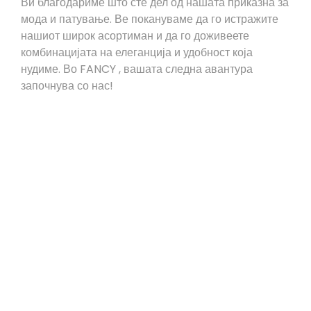
Ви благодариме што сте дел од нашата приказна за
мода и патување. Ве покануваме да го истражите
нашиот широк асортиман и да го доживеете
комбинацијата на елеганција и удобност која
нудиме. Во FANCY , вашата следна авантура
започнува со нас!