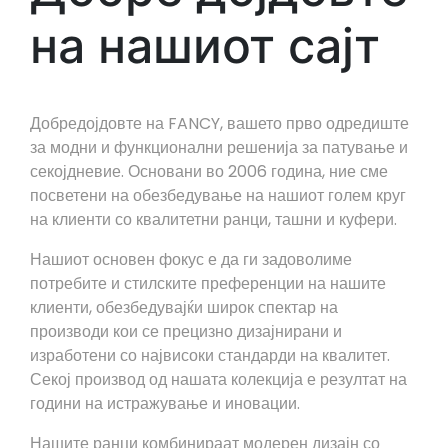
на нашиот сајт
Добредојдовте на FANCY, вашето прво одредиште
за модни и функционални решенија за патување и
секојдневие. Основани во 2006 година, ние сме
посветени на обезбедување на нашиот голем круг
на клиенти со квалитетни ранци, ташни и куфери.
Нашиот основен фокус е да ги задоволиме
потребите и стилските преференции на нашите
клиенти, обезбедувајќи широк спектар на
производи кои се прецизно дизајнирани и
изработени со највисоки стандарди на квалитет.
Секој производ од нашата колекција е резултат на
години на истражување и иновации.
Нашите ранци комбинираат модерен дизајн со