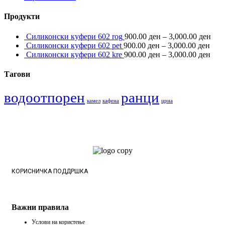
Продукти
Силиконски куфери 602 rog
900.00
ден
–
3,000.00
ден
Силиконски куфери 602 pet
900.00
ден
–
3,000.00
ден
Силиконски куфери 602 kre
900.00
ден
–
3,000.00
ден
Тагови
водоотпорен
ранци
камел
кафена
црна
КОРИСНИЧКА ПОДДРШКА
Важни правила
Услови на користење