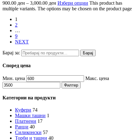
900.00
ден
–
3,000.00
ден
Избери опции
This product has
multiple variants. The options may be chosen on the product page
1
2
…
9
NEXT
Барај за:
Барај
Според цена
Мин. цена
Макс. цена
Филтер
Категории на продукти
Куфери
74
Машки ташни
1
Платнени
17
Ранци
40
Силиконски
57
Торби и ташни
40