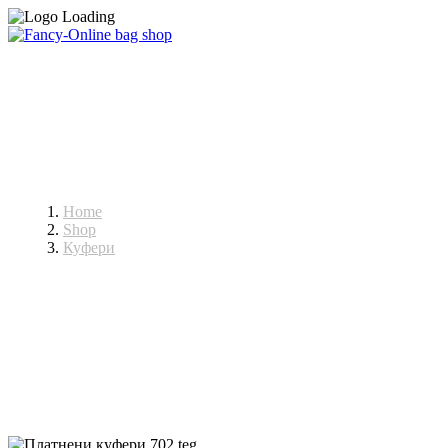
Платнени
Home
Shop
Куфери
Платнени