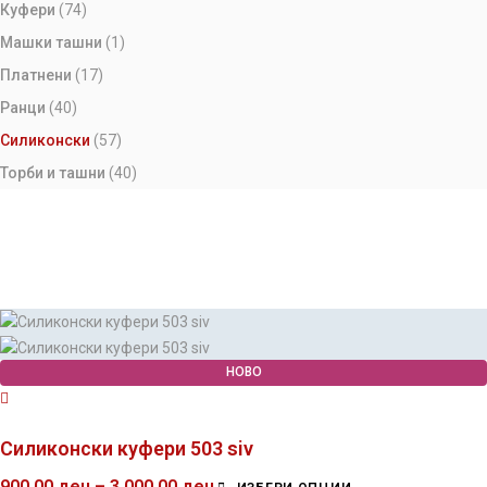
Куфери
74
Машки ташни
1
Платнени
17
Ранци
40
Силиконски
57
Торби и ташни
40
НОВО
Силиконски куфери 503 siv
900.00
ден
–
3,000.00
ден