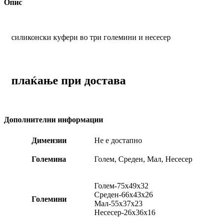
Опис
силиконски куфери во три големини и несесер
плаќање при достава
Дополнителни информации
Димензии
Не е достапно
Големина
Голем, Среден, Мал, Несесер
Голем-75х49х32
Среден-66х43х26
Големини
Мал-55х37х23
Несесер-26х36х16