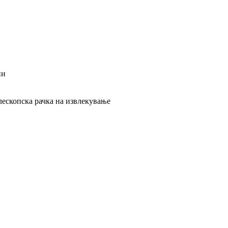
ни
лескопска рачка на извлекување