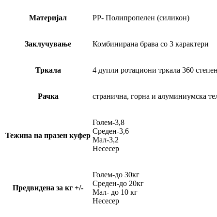
Материјал
PP- Полипропелен (силикон)
Заклучување
Комбинирана брава со 3 карактери
Тркала
4 дупли ротациони тркала 360 степе
Рачка
странична, горна и алуминиумска те
Голем-3,8
Среден-3,6
Тежина на празен куфер
Мал-3,2
Несесер
Голем-до 30кг
Среден-до 20кг
Предвидена за кг +/-
Мал- до 10 кг
Несесер