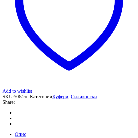
Add to wishlist
SKU:
506/crn
Категории
Куфери
,
Силиконски
Share:
Опис