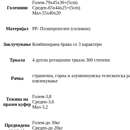
Голем-79х45х30+(5cm)
Големини
Среден-65х44х25+(5cm)
Мал-55х40х20
Материјал
PP- Полипропелен (силикон)
Заклучување
Комбинирана брава со 3 карактери
Тркала
4 дупли ротациони тркала 360 степени
странична, горна и алуминиумска телескопска р
Рачка
извлекување
Голем-3,8
Тежина на
Среден-3,6
празен куфер
Мал-3,2
Голем-до 30кг
Предвидена
Среден-до 20кг