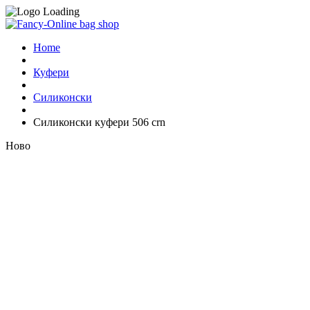
Home
Куфери
Силиконски
Силиконски куфери 506 crn
Ново
Look inside