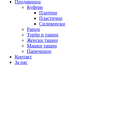
Продавница
Куфери
Платени
Пластични
Силиконски
Ранци
Торби и ташни
Женски ташни
Машки ташни
Паричници
Контакт
За нас