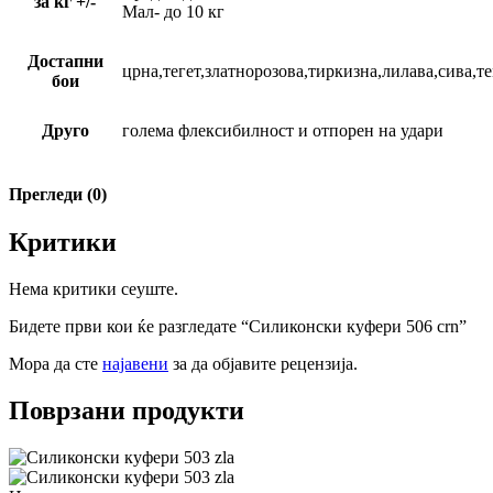
за кг +/-
Мал- до 10 кг
Достапни
црна,тегет,златнорозова,тиркизна,лилава,сива,т
бои
Друго
голема флексибилност и отпорен на удари
Прегледи (0)
Критики
Нема критики сеуште.
Бидете први кои ќе разгледате “Силиконски куфери 506 crn”
Мора да сте
најавени
за да објавите рецензија.
Поврзани продукти