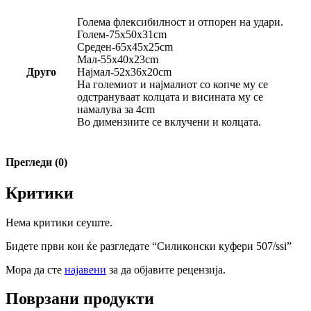
Голема флексибилност и отпорен на удари.
Голем-75х50х31cm
Среден-65х45х25cm
Мал-55х40х23cm
Друго
Најмал-52х36х20cm
На големиот и најмалиот со копче му се
одстрануваат колцата и висината му се
намалува за 4cm
Во димензиите се вклучени и колцата.
Прегледи (0)
Критики
Нема критики сеуште.
Бидете први кои ќе разгледате “Силиконски куфери 507/ssi”
Мора да сте
најавени
за да објавите рецензија.
Поврзани продукти