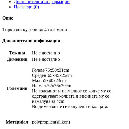
Дополнителни информации
Прегледи (0)
Опис
Тиркизни куфери во 4 големини
Дополнителни информации
Тежина
Не е достапно
Димензии
Не е достапно
Голем-75х50х31cm
Среден-65х45х25cm
Мал-55х40х23cm
Најмал-52х36х20cm
Големини
На големиот и најмалиот со копче му се
одстрануваат колцата и висината му се
намалува за 4cm
Во димензиите се вклучени и колцата.
Материјал
polypropilen(silikon)