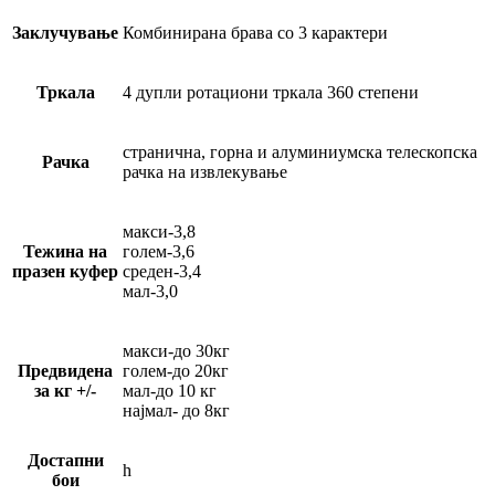
Заклучување
Комбинирана брава со 3 карактери
Тркала
4 дупли ротациони тркала 360 степени
странична, горна и алуминиумска телескопска
Рачка
рачка на извлекување
макси-3,8
Тежина на
голем-3,6
празен куфер
среден-3,4
мал-3,0
макси-до 30кг
Предвидена
голем-до 20кг
за кг +/-
мал-до 10 кг
најмал- до 8кг
Достапни
h
бои