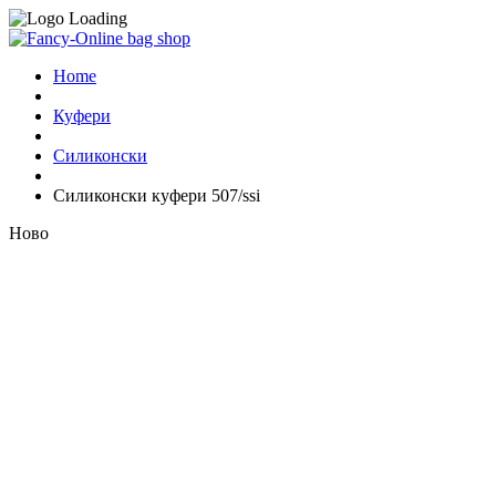
Home
Куфери
Силиконски
Силиконски куфери 507/ssi
Ново
Look inside