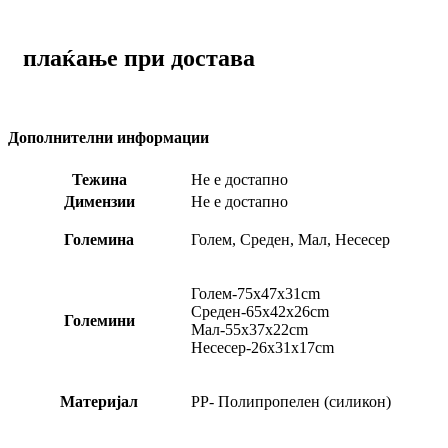
плаќање при достава
Дополнителни информации
Тежина
Не е достапно
Димензии
Не е достапно
Големина
Голем, Среден, Мал, Несесер
Голем-75x47x31cm
Среден-65x42x26cm
Големини
Мал-55x37x22cm
Несесер-26x31x17cm
Материјал
PP- Полипропелен (силикон)