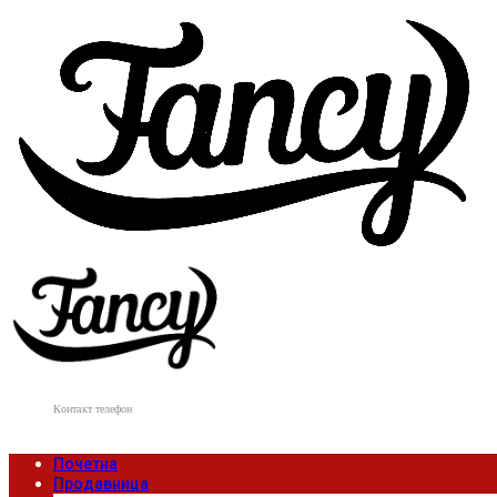
Контакт телефон
078 807 502
Почетна
Продавница