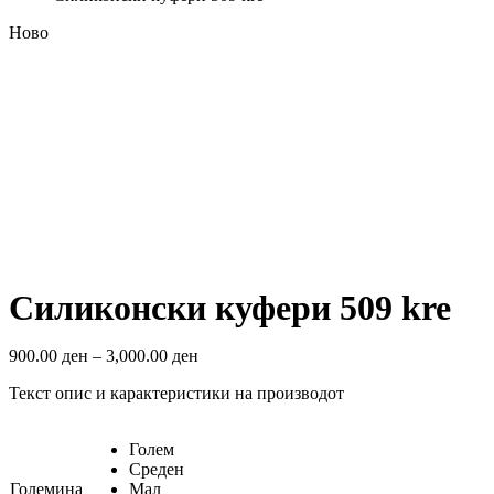
Ново
Look inside
Силиконски куфери 509 kre
900.00
ден
–
3,000.00
ден
Текст опис и карактеристики на производот
Голем
Среден
Големина
Мал