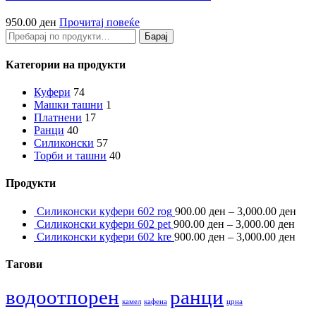
950.00
ден
Прочитај повеќе
Барај
Барај
за:
Категории на продукти
Куфери
74
Машки ташни
1
Платнени
17
Ранци
40
Силиконски
57
Торби и ташни
40
Продукти
Силиконски куфери 602 rog
900.00
ден
–
3,000.00
ден
Силиконски куфери 602 pet
900.00
ден
–
3,000.00
ден
Силиконски куфери 602 kre
900.00
ден
–
3,000.00
ден
Тагови
водоотпорен
ранци
камел
кафена
црна