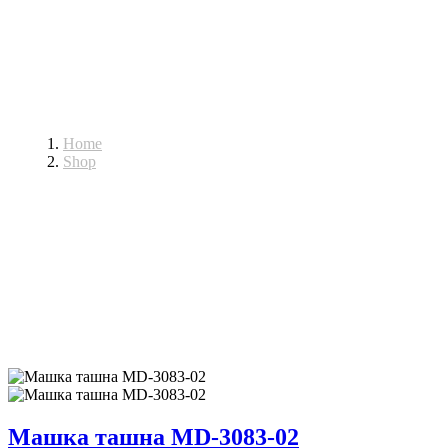
Машки ташни
Home
Shop
Машки ташни
Машка ташна MD-3083-02